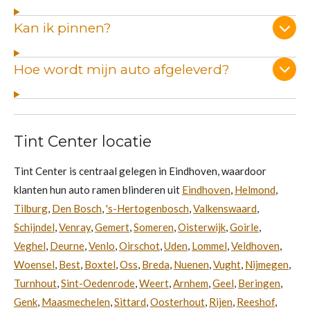
Kan ik pinnen?
Hoe wordt mijn auto afgeleverd?
Tint Center locatie
Tint Center is centraal gelegen in Eindhoven, waardoor
klanten hun auto ramen blinderen uit
Eindhoven
,
Helmond
,
Tilburg
,
Den Bosch
,
's-Hertogenbosch
,
Valkenswaard
,
Schijndel
,
Venray
,
Gemert
,
Someren
,
Oisterwijk
,
Goirle
,
Veghel
,
Deurne
,
Venlo
,
Oirschot
,
Uden
,
Lommel
,
Veldhoven
,
Woensel
,
Best
,
Boxtel
,
Oss
,
Breda
,
Nuenen
,
Vught
,
Nijmegen
,
Turnhout
,
Sint-Oedenrode
,
Weert
,
Arnhem
,
Geel
,
Beringen
,
Genk
,
Maasmechelen
,
Sittard
,
Oosterhout
,
Rijen
,
Reeshof
,