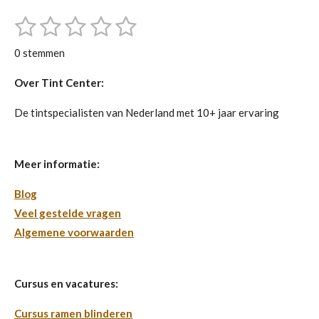
1
2
3
4
5
S
R
t
s
s
s
s
s
a
e
0 stemmen
m
t
t
t
t
t
t
m
i
Over Tint Center:
e
e
e
e
e
e
n
n
r
r
r
r
r
De tintspecialisten van Nederland met 10+ jaar ervaring
g
r
r
r
r
:
e
e
e
e
0
Meer informatie:
s
n
n
n
n
Blog
t
Veel gestelde vragen
e
Algemene voorwaarden
r
r
e
Cursus en vacatures:
n
Cursus ramen blinderen