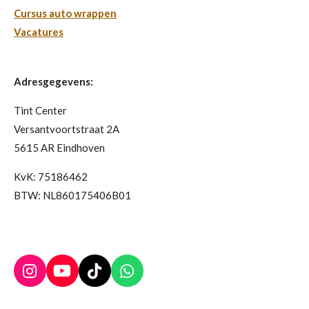
Cursus auto wrappen
Vacatures
Adresgegevens:
Tint Center
Versantvoortstraat 2A
5615 AR Eindhoven
KvK: 75186462
BTW: NL860175406B01
I
Y
T
W
n
o
i
h
s
u
k
a