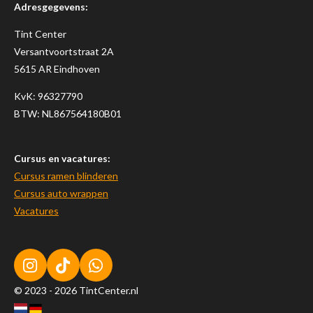
Adresgegevens:
Tint Center
Versantvoortstraat 2A
5615 AR Eindhoven
KvK:
96327790
BTW: NL867564180B01
Cursus en vacatures:
Cursus ramen blinderen
Cursus auto wrappen
Vacatures
I
T
W
n
i
h
© 2023 - 2026 TintCenter.nl
s
k
a