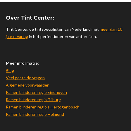
t
T
T
t
a
u
o
s
Over Tint Center:
g
b
k
A
r
e
p
Tint Center, dé tintspecialisten van Nederland met
meer dan 10
a
p
jaar ervaring
in het perfectioneren van autoruiten.
m
Meer informatie:
Blog
Veel gestelde vragen
Algemene voorwaarden
Ramen blinderen regio Eindhoven
Ramen blinderen regio Tilburg
Ramen blinderen regio s'Hertogenbosch
Ramen blinderen regio Helmond