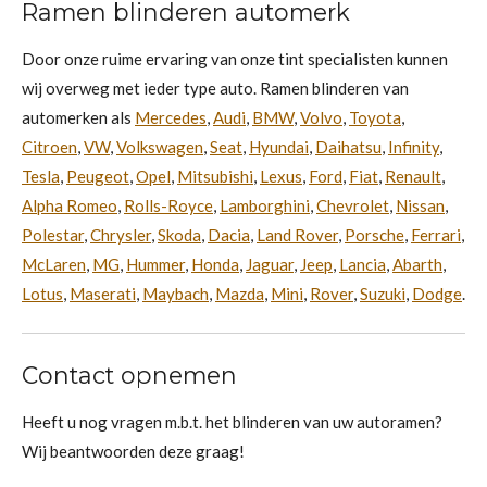
Ramen blinderen automerk
Door onze ruime ervaring van onze tint specialisten kunnen
wij overweg met ieder type auto. Ramen blinderen van
automerken als
Mercedes
,
Audi
,
BMW
,
Volvo
,
Toyota
,
Citroen
,
VW
,
Volkswagen
,
Seat
,
Hyundai
,
Daihatsu
,
Infinity
,
Tesla
,
Peugeot
,
Opel
,
Mitsubishi
,
Lexus
,
Ford
,
Fiat
,
Renault
,
Alpha Romeo
,
Rolls-Royce
,
Lamborghini
,
Chevrolet
,
Nissan
,
Polestar
,
Chrysler
,
Skoda
,
Dacia
,
Land Rover
,
Porsche
,
Ferrari
,
McLaren
,
MG
,
Hummer
,
Honda
,
Jaguar
,
Jeep
,
Lancia
,
Abarth
,
Lotus
,
Maserati
,
Maybach
,
Mazda
,
Mini
,
Rover
,
Suzuki
,
Dodge
.
Contact opnemen
Heeft u nog vragen m.b.t. het blinderen van uw autoramen?
Wij beantwoorden deze graag!