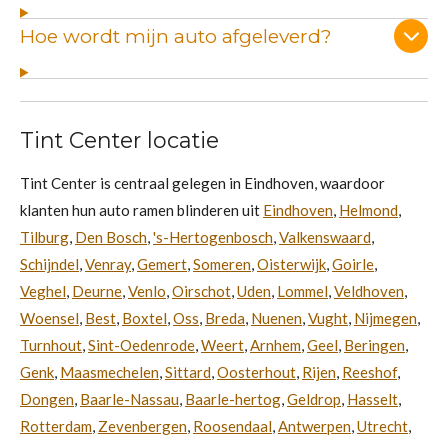
Hoe wordt mijn auto afgeleverd?
Tint Center locatie
Tint Center is centraal gelegen in Eindhoven, waardoor
klanten hun auto ramen blinderen uit
Eindhoven
,
Helmond
,
Tilburg
,
Den Bosch
,
's-Hertogenbosch
,
Valkenswaard
,
Schijndel
,
Venray
,
Gemert
,
Someren
,
Oisterwijk
,
Goirle
,
Veghel
,
Deurne
,
Venlo
,
Oirschot
,
Uden
,
Lommel
,
Veldhoven
,
Woensel
,
Best
,
Boxtel
,
Oss
,
Breda
,
Nuenen
,
Vught
,
Nijmegen
,
Turnhout
,
Sint-Oedenrode
,
Weert
,
Arnhem
,
Geel
,
Beringen
,
Genk
,
Maasmechelen
,
Sittard
,
Oosterhout
,
Rijen
,
Reeshof
,
Dongen
,
Baarle-Nassau
,
Baarle-hertog
,
Geldrop
,
Hasselt
,
Rotterdam
,
Zevenbergen
,
Roosendaal
,
Antwerpen
,
Utrecht
,