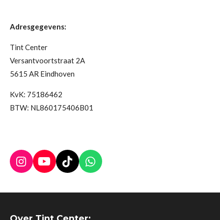
Adresgegevens:
Tint Center
Versantvoortstraat 2A
5615 AR Eindhoven
KvK: 75186462
BTW: NL860175406B01
I
Y
T
W
n
o
i
h
s
u
k
a
t
T
T
t
a
u
o
s
Over Tint Center:
g
b
k
A