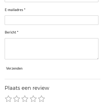
E-mailadres *
Bericht *
Verzenden
Plaats een review
1
2
3
4
5
S
R
t
a