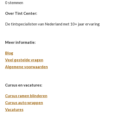
s
s
s
s
s
e
0 stemmen
m
t
t
t
t
t
t
m
i
Over Tint Center:
e
e
e
e
e
e
n
n
r
r
r
r
r
De tintspecialisten van Nederland met 10+ jaar ervaring
g
r
r
r
r
:
e
e
e
e
0
Meer informatie:
s
n
n
n
n
Blog
t
Veel gestelde vragen
e
Algemene voorwaarden
r
r
e
Cursus en vacatures:
n
Cursus ramen blinderen
Cursus auto wrappen
Vacatures