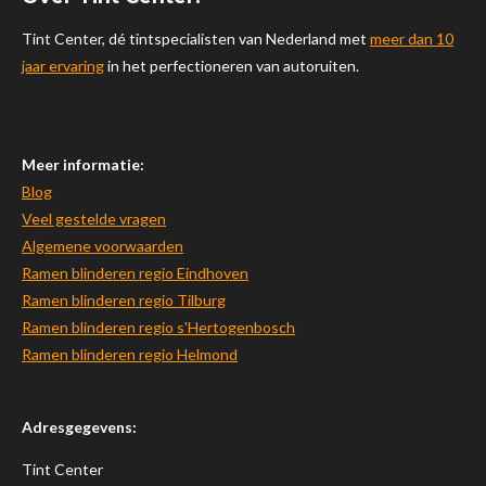
r
e
p
Tint Center, dé tintspecialisten van Nederland met
meer dan 10
a
p
jaar ervaring
in het perfectioneren van autoruiten.
m
Meer informatie:
Blog
Veel gestelde vragen
Algemene voorwaarden
Ramen blinderen regio Eindhoven
Ramen blinderen regio Tilburg
Ramen blinderen regio s'Hertogenbosch
Ramen blinderen regio Helmond
Adresgegevens:
Tint Center