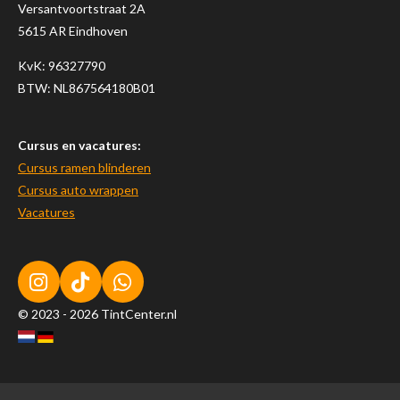
Versantvoortstraat 2A
5615 AR Eindhoven
KvK:
96327790
BTW: NL867564180B01
Cursus en vacatures:
Cursus ramen blinderen
Cursus auto wrappen
Vacatures
I
T
W
n
i
h
© 2023 - 2026 TintCenter.nl
s
k
a
t
T
t
a
o
s
g
k
A