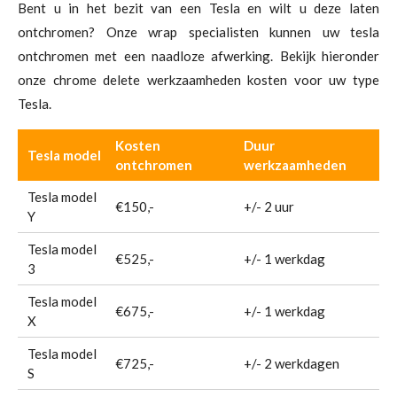
Bent u in het bezit van een Tesla en wilt u deze laten
ontchromen? Onze wrap specialisten kunnen uw tesla
ontchromen met een naadloze afwerking. Bekijk hieronder
onze chrome delete werkzaamheden kosten voor uw type
Tesla.
Kosten
Duur
Tesla model
ontchromen
werkzaamheden
Tesla model
€150,-
+/- 2 uur
Y
Tesla model
€525,-
+/- 1 werkdag
3
Tesla model
€675,-
+/- 1 werkdag
X
Tesla model
€725,-
+/- 2 werkdagen
S