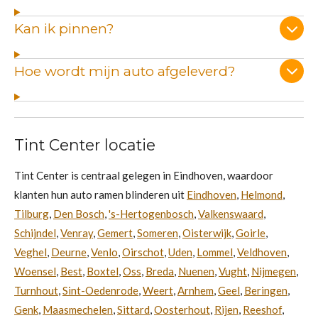
Kan ik pinnen?
Hoe wordt mijn auto afgeleverd?
Tint Center locatie
Tint Center is centraal gelegen in Eindhoven, waardoor
klanten hun auto ramen blinderen uit
Eindhoven
,
Helmond
,
Tilburg
,
Den Bosch
,
's-Hertogenbosch
,
Valkenswaard
,
Schijndel
,
Venray
,
Gemert
,
Someren
,
Oisterwijk
,
Goirle
,
Veghel
,
Deurne
,
Venlo
,
Oirschot
,
Uden
,
Lommel
,
Veldhoven
,
Woensel
,
Best
,
Boxtel
,
Oss
,
Breda
,
Nuenen
,
Vught
,
Nijmegen
,
Turnhout
,
Sint-Oedenrode
,
Weert
,
Arnhem
,
Geel
,
Beringen
,
Genk
,
Maasmechelen
,
Sittard
,
Oosterhout
,
Rijen
,
Reeshof
,