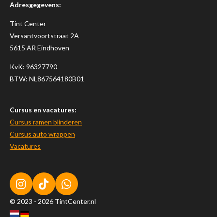
Adresgegevens:
Tint Center
Versantvoortstraat 2A
5615 AR Eindhoven
KvK:
96327790
BTW: NL867564180B01
Cursus en vacatures:
Cursus ramen blinderen
Cursus auto wrappen
Vacatures
I
T
W
n
i
h
© 2023 - 2026 TintCenter.nl
s
k
a