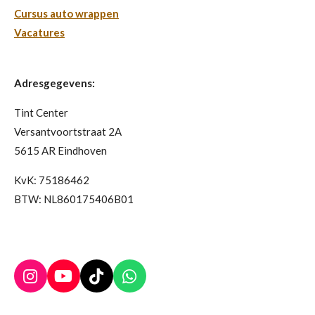
Cursus auto wrappen
Vacatures
Adresgegevens:
Tint Center
Versantvoortstraat 2A
5615 AR Eindhoven
KvK: 75186462
BTW: NL860175406B01
I
Y
T
W
n
o
i
h
s
u
k
a