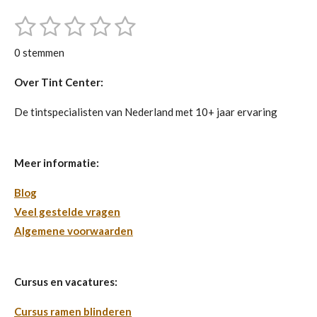
1
2
3
4
5
S
R
t
s
s
s
s
s
a
e
0 stemmen
m
t
t
t
t
t
t
m
i
Over Tint Center:
e
e
e
e
e
e
n
n
r
r
r
r
r
De tintspecialisten van Nederland met 10+ jaar ervaring
g
r
r
r
r
:
e
e
e
e
0
Meer informatie:
s
n
n
n
n
Blog
t
Veel gestelde vragen
e
Algemene voorwaarden
r
r
e
Cursus en vacatures:
n
Cursus ramen blinderen