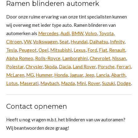
Ramen blinderen automerk
Door onze ruime ervaring van onze tint specialisten kunnen
wij overweg met ieder type auto. Ramen blinderen van
automerken als
Mercedes
,
Audi
,
BMW
,
Volvo
,
Toyota
,
Citroen
,
VW
,
Volkswagen
,
Seat
,
Hyundai
,
Daihatsu
,
Infinity
,
Tesla
,
Peugeot
,
Opel
,
Mitsubishi
,
Lexus
,
Ford
,
Fiat
,
Renault
,
Alpha Romeo
,
Rolls-Royce
,
Lamborghini
,
Chevrolet
,
Nissan
,
Polestar
,
Chrysler
,
Skoda
,
Dacia
,
Land Rover
,
Porsche
,
Ferrari
,
McLaren
,
MG
,
Hummer
,
Honda
,
Jaguar
,
Jeep
,
Lancia
,
Abarth
,
Lotus
,
Maserati
,
Maybach
,
Mazda
,
Mini
,
Rover
,
Suzuki
,
Dodge
.
Contact opnemen
Heeft u nog vragen m.b.t. het blinderen van uw autoramen?
Wij beantwoorden deze graag!