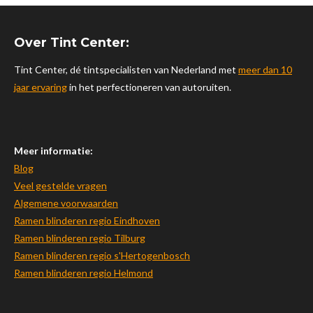
t
T
T
t
a
u
o
s
Over Tint Center:
g
b
k
A
r
e
p
Tint Center, dé tintspecialisten van Nederland met
meer dan 10
a
p
jaar ervaring
in het perfectioneren van autoruiten.
m
Meer informatie:
Blog
Veel gestelde vragen
Algemene voorwaarden
Ramen blinderen regio Eindhoven
Ramen blinderen regio Tilburg
Ramen blinderen regio s'Hertogenbosch
Ramen blinderen regio Helmond