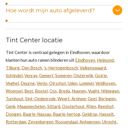
Hoe wordt mijn auto afgeleverd?
Tint Center locatie
Tint Center is centraal gelegen in Eindhoven, waardoor
klanten hun auto ramen blinderen uit
Eindhoven
,
Helmond
,
Tilburg
,
Den Bosch
,
's-Hertogenbosch
,
Valkenswaard
,
Schijndel
,
Venray
,
Gemert
,
Someren
,
Oisterwijk
,
Goirle
,
Veghel
,
Deurne
,
Venlo
,
Oirschot
,
Uden
,
Lommel
,
Veldhoven
,
Woensel
,
Best
,
Boxtel
,
Oss
,
Breda
,
Nuenen
,
Vught
,
Nijmegen
,
Turnhout
,
Sint-Oedenrode
,
Weert
,
Arnhem
,
Geel
,
Beringen
,
Genk
,
Maasmechelen
,
Sittard
,
Oosterhout
,
Rijen
,
Reeshof
,
Dongen
,
Baarle-Nassau
,
Baarle-hertog
,
Geldrop
,
Hasselt
,
Rotterdam
,
Zevenbergen
,
Roosendaal
,
Antwerpen
,
Utrecht
,