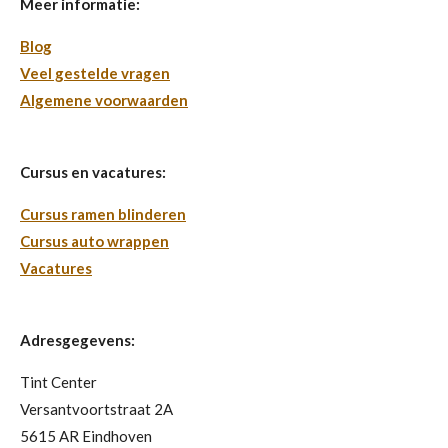
e
e
e
e
Meer informatie:
s
n
n
n
n
Blog
t
Veel gestelde vragen
e
Algemene voorwaarden
r
r
e
Cursus en vacatures:
n
Cursus ramen blinderen
Cursus auto wrappen
Vacatures
Adresgegevens:
Tint Center
Versantvoortstraat 2A
5615 AR Eindhoven