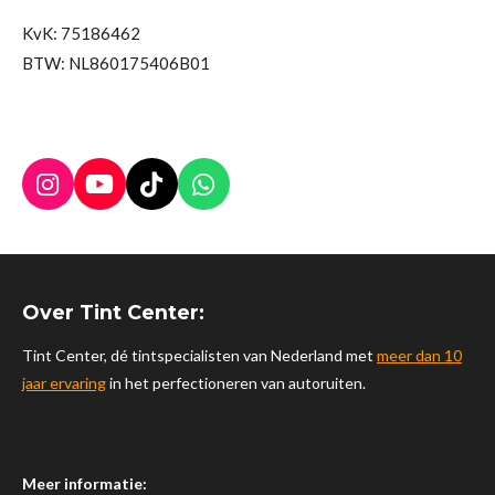
KvK: 75186462
BTW: NL860175406B01
I
Y
T
W
n
o
i
h
s
u
k
a
t
T
T
t
a
u
o
s
Over Tint Center:
g
b
k
A
r
e
p
Tint Center, dé tintspecialisten van Nederland met
meer dan 10
a
p
jaar ervaring
in het perfectioneren van autoruiten.
m
Meer informatie: